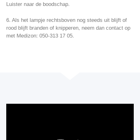
Luister naar de boodschap.
6. Als het lampje rechtsboven nog steeds uit blijft of
rood blijft branden of knipperen, neem dan contact op
met Medizon: 050-313 17 05.