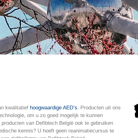
egankelijk voor
edereen
an kwalitatief
hoogwaardige AED’s
. Producten uit ons
technologie, om u zo goed mogelijk te kunnen
e producten van Defibtech België ook te gebruiken
edische kennis? U hoeft geen reanimatiecursus te