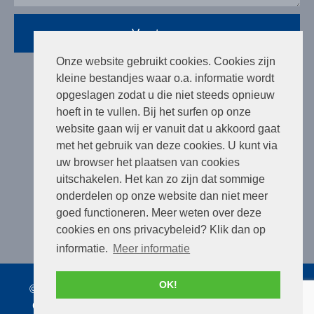
Versturen
Onze website gebruikt cookies. Cookies zijn
kleine bestandjes waar o.a. informatie wordt
opgeslagen zodat u die niet steeds opnieuw
hoeft in te vullen. Bij het surfen op onze
Social
website gaan wij er vanuit dat u akkoord gaat
met het gebruik van deze cookies. U kunt via
uw browser het plaatsen van cookies
uitschakelen. Het kan zo zijn dat sommige
onderdelen op onze website dan niet meer
goed functioneren. Meer weten over deze
cookies en ons privacybeleid? Klik dan op
informatie.
Meer informatie
OK!
© Copyright 2026 – Medizon – Realisatie door:
Site
Online
–
Privacyverklaring
–
Disclaimer
–
Sitemap