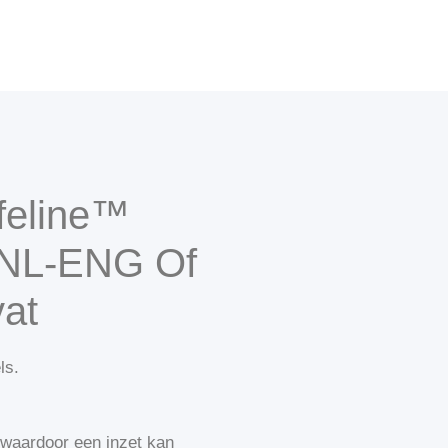
feline™
 NL-ENG Of
at
ls.
 waardoor een inzet kan