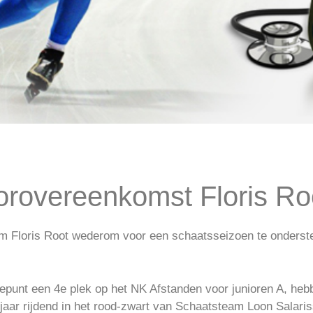
tische tweetal
orovereenkomst Floris Ro
scherm
m Floris Root wederom voor een schaatsseizoen te onderst
tepunt een 4e plek op het NK Afstanden voor junioren A, he
 jaar rijdend in het rood-zwart van Schaatsteam Loon Salaris