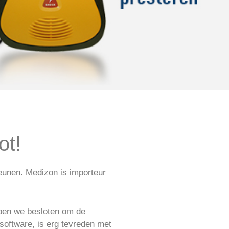
ige AED met
ot!
eunen. Medizon is importeur
bben we besloten om de
software, is erg tevreden met