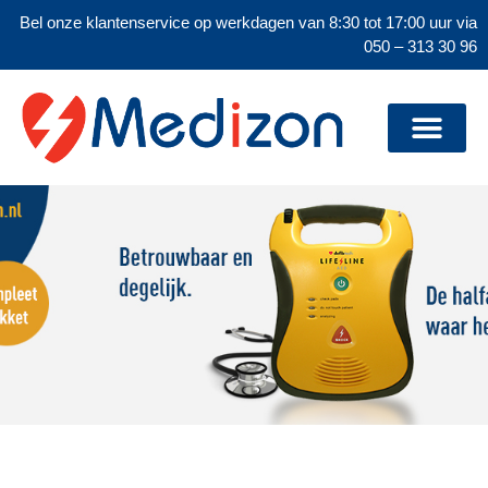
Bel onze klantenservice op werkdagen van 8:30 tot 17:00 uur via
050 – 313 30 96
AED aktie pakket