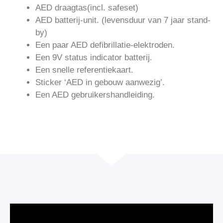
AED draagtas(incl. safeset)
AED batterij-unit. (levensduur van 7 jaar stand-
by)
Een paar AED defibrillatie-elektroden.
Een 9V status indicator batterij.
Een snelle referentiekaart.
Sticker ‘AED in gebouw aanwezig’.
Een AED gebruikershandleiding.