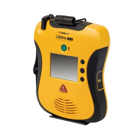
Defibtech®
Lifeline™ - Halfautomatische AED